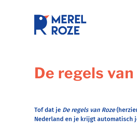
Ga
naar
de
schrijftr
inhoud
De regels van
Tof dat je
De regels van Roze
(herzie
Nederland en je krijgt automatisch j