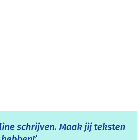
ine schrijven. Maak jij teksten
 hebben!’