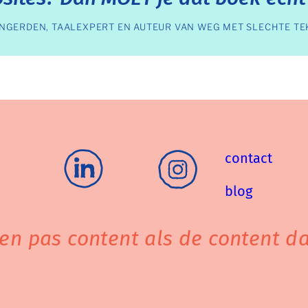
NGERDEN, TAALEXPERT EN AUTEUR VAN WEG MET SLECHTE TEK
contact
blog
ben pas content als de content dat