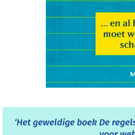
‘Het geweldige boek De regels 
voor web