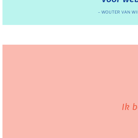
– WOUTER VAN WI
Ik 