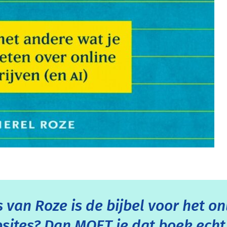
van Roze is de bijbel voor het onl
sites? Dan MOET je dat boek echt