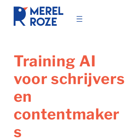
Ga
naar
de
inhoud
Training AI
voor schrijvers
en
contentmaker
s