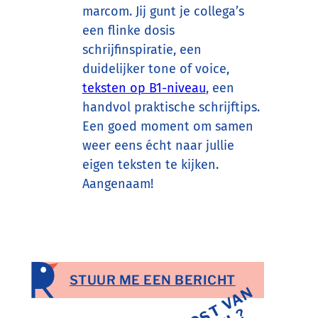
marcom. Jij gunt je collega’s
een flinke dosis
schrijfinspiratie, een
duidelijker tone of voice,
teksten op B1-niveau
, een
handvol praktische schrijftips.
Een goed moment om samen
weer eens écht naar jullie
eigen teksten te kijken.
Aangenaam!
STUUR ME EEN BERICHT
P
O
T
V
A
N
M
E
R
E
L