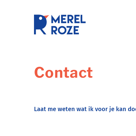
Ga
naar
de
schrijftr
inhoud
Contact
Laat me weten wat ik voor je kan do