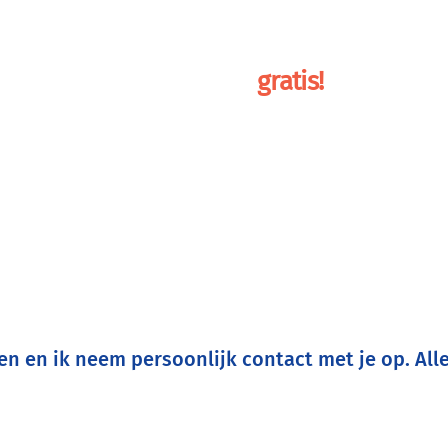
ainingen
over mij
boek
gratis!
en en ik neem persoonlijk contact met je op. All