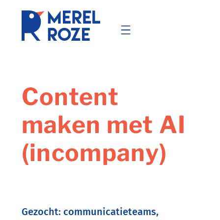
Ga
naar
de
inhoud
Content
maken met AI
(incompany)
Gezocht: communicatieteams,