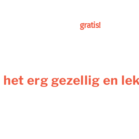
ainingen
over mij
boek
gratis!
het erg gezellig en le