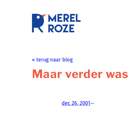
Ga
naar
de
schrijftr
inhoud
« terug naar blog
Maar verder was 
dec 26, 2001
—