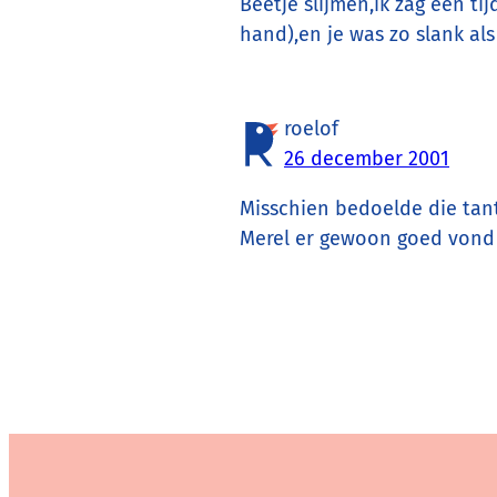
Beetje slijmen,ik zag een ti
hand),en je was zo slank als
roelof
26 december 2001
Misschien bedoelde die tant
Merel er gewoon goed vond 