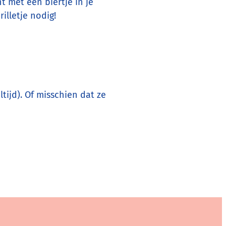
t met een biertje in je
illetje nodig!
tijd). Of misschien dat ze