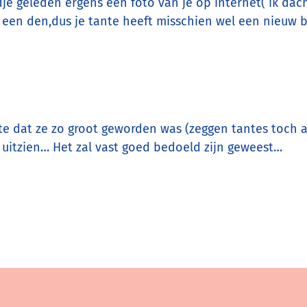
jdje geleden ergens een foto van je op internet( ik dach
 een den,dus je tante heeft misschien wel een nieuw br
e dat ze zo groot geworden was (zeggen tantes toch al
uitzien… Het zal vast goed bedoeld zijn geweest…