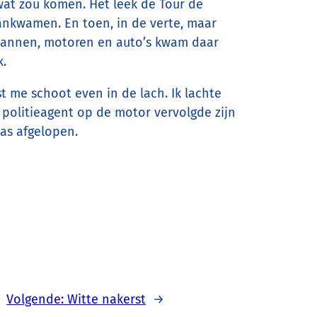
 wat zou komen. Het leek de Tour de
aankwamen. En toen, in de verte, maar
emannen, motoren en auto’s kwam daar
k.
t me schoot even in de lach. Ik lachte
e politieagent op de motor vervolgde zijn
was afgelopen.
Volgende:
Witte nakerst
→