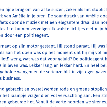
n fijne brug om van af te suizen, zeker als het stoplic
van Amélie in je oren. De soundtrack van Amélie doet
n fiets door de muziek met een elegantere draai dan n
nksaf te kunnen vervolgen. Ik walste lichtjes met mij
n door een politieagent.
naat op zijn motor gestapt. Hij stond paraat. Hij was 
ovols aan het doen was op het moment dat hij mij vol m
iiiiiet!’, weng, wat was dat voor geluid? De politieagent
en zijn leven was. Lekker lang, en lekker hard. En heel 
ijn gebolde wangen en de serieuze blik in zijn ogen ga
s business.
stand gebracht en overal werden rode en groene stoplic
 het raampje vragend en vol verwachting aan. Een stilt
toen gebeurde het. Vanuit de verte hoorden we sirene