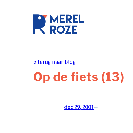
Ga
naar
de
schrijftr
inhoud
« terug naar blog
Op de fiets (13)
dec 29, 2001
—