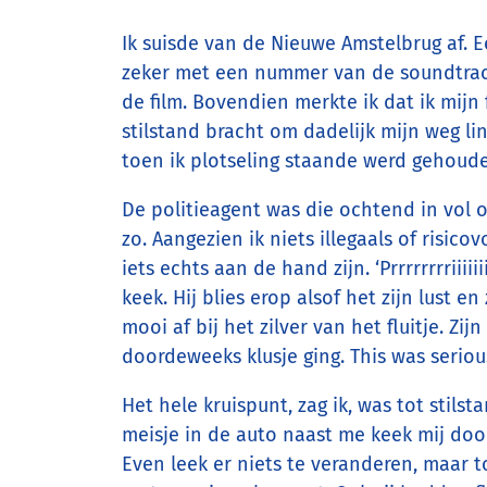
Ik suisde van de Nieuwe Amstelbrug af. Ee
zeker met een nummer van de soundtrack 
de film. Bovendien merkte ik dat ik mij
stilstand bracht om dadelijk mijn weg li
toen ik plotseling staande werd gehoude
De politieagent was die ochtend in vol or
zo. Aangezien ik niets illegaals of risic
iets echts aan de hand zijn. ‘Prrrrrrrriiii
keek. Hij blies erop alsof het zijn lust 
mooi af bij het zilver van het fluitje. Z
doordeweeks klusje ging. This was seriou
Het hele kruispunt, zag ik, was tot stil
meisje in de auto naast me keek mij door
Even leek er niets te veranderen, maar 