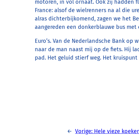
motoren, in vol ornaat. Ook zij hadden f
France: alsof de wielrenners na al die 
alras dichterbijkomend, zagen we het B
aangereden een donkerblauwe bus met ee
Euro’s. Van de Nederlandsche Bank op weg
naar de man naast mij op de fiets. Hij l
pad. Het geluid stierf weg. Het kruispu
←
Vorige:
Hele vieze koeke