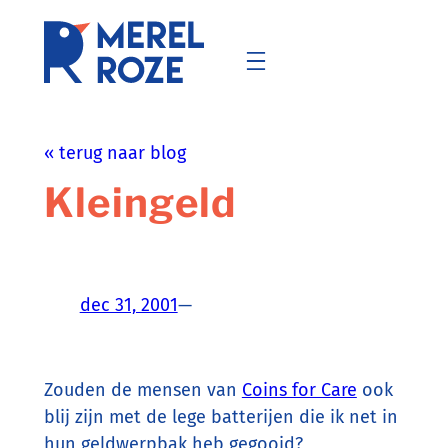
Ga
naar
de
inhoud
« terug naar blog
Kleingeld
dec 31, 2001
—
Zouden de mensen van
Coins for Care
ook
blij zijn met de lege batterijen die ik net in
hun geldwerpbak heb gegooid?