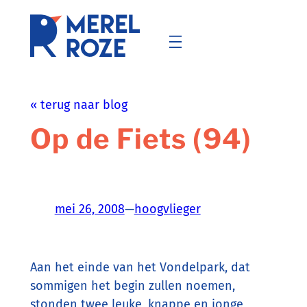
Ga
naar
de
inhoud
« terug naar blog
Op de Fiets (94)
mei 26, 2008
—
hoogvlieger
Aan het einde van het Vondelpark, dat
sommigen het begin zullen noemen,
stonden twee leuke, knappe en jonge