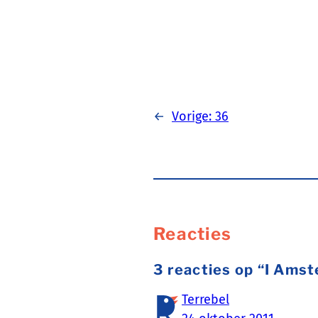
←
Vorige:
36
Reacties
3 reacties op “I Ams
Terrebel