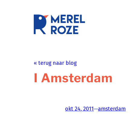
Ga
naar
de
schrijftr
inhoud
« terug naar blog
I Amsterdam
okt 24, 2011
—
amsterdam