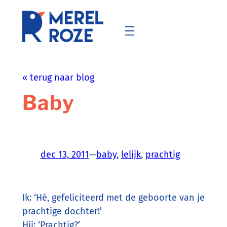
Ga
naar
de
inhoud
« terug naar blog
Baby
dec 13, 2011
—
baby
, 
lelijk
, 
prachtig
Ik: ‘Hé, gefeliciteerd met de geboorte van je
prachtige dochter!’
Hij: ‘Prachtig?’