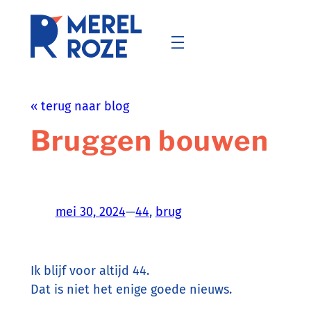
Ga
naar
de
inhoud
« terug naar blog
Bruggen bouwen
mei 30, 2024
—
44
, 
brug
Ik blijf voor altijd 44.
Dat is niet het enige goede nieuws.