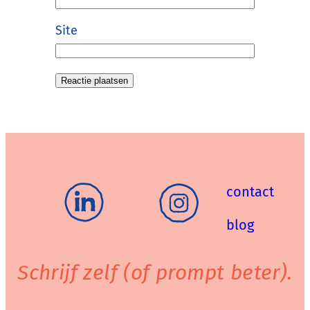
Site
contact
blog
Schrijf zelf (of prompt beter).