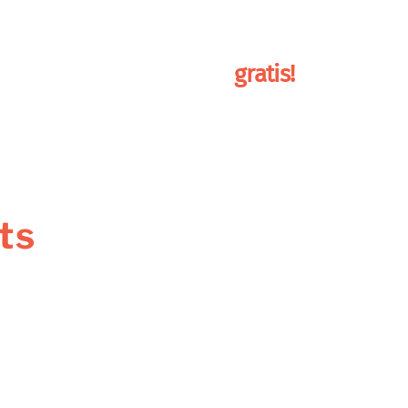
ainingen
over mij
boek
gratis!
ts