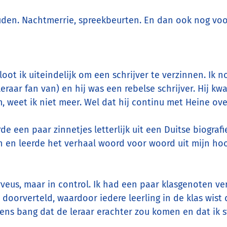
uden. Nachtmerrie, spreekbeurten. En dan ook nog voo
ot ik uiteindelijk om een schrijver te verzinnen. Ik 
eraar fan van) en hij was een rebelse schrijver. Hij k
 weet ik niet meer. Wel dat hij continu met Heine ove
erde een paar zinnetjes letterlijk uit een Duitse biogra
 en leerde het verhaal woord voor woord uit mijn hoof
eus, maar in control. Ik had een paar klasgenoten ver
orverteld, waardoor iedere leerling in de klas wist d
eens bang dat de leraar erachter zou komen en dat ik st