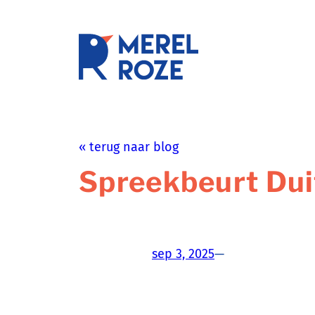
Ga
naar
de
schrijftr
inhoud
« terug naar blog
Spreekbeurt Dui
sep 3, 2025
—