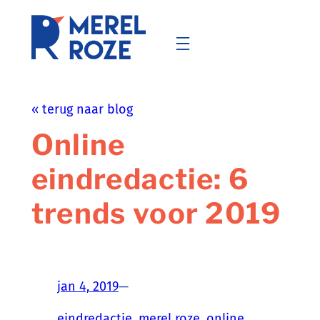
Ga
naar
de
inhoud
« terug naar blog
Online
eindredactie: 6
trends voor 2019
jan 4, 2019
—
eindredactie
, 
merel roze
, 
online
, 