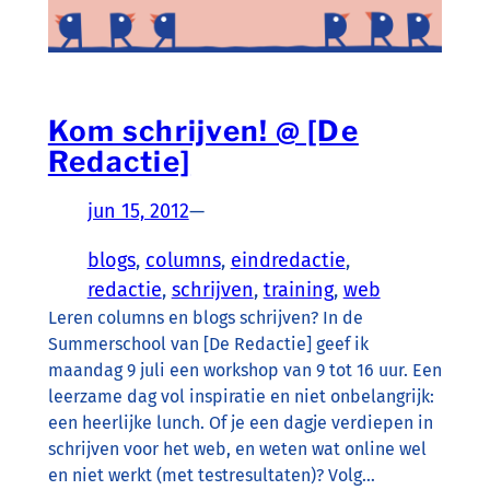
Kom schrijven! @ [De
Redactie]
jun 15, 2012
—
blogs
, 
columns
, 
eindredactie
, 
redactie
, 
schrijven
, 
training
, 
web
Leren columns en blogs schrijven? In de
Summerschool van [De Redactie] geef ik
maandag 9 juli een workshop van 9 tot 16 uur. Een
leerzame dag vol inspiratie en niet onbelangrijk:
een heerlijke lunch. Of je een dagje verdiepen in
schrijven voor het web, en weten wat online wel
en niet werkt (met testresultaten)? Volg…