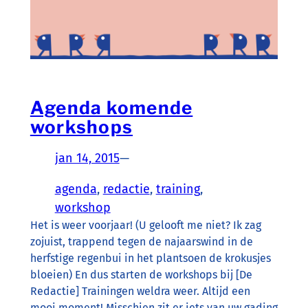
Agenda komende
workshops
jan 14, 2015
—
agenda
, 
redactie
, 
training
, 
workshop
Het is weer voorjaar! (U gelooft me niet? Ik zag
zojuist, trappend tegen de najaarswind in de
herfstige regenbui in het plantsoen de krokusjes
bloeien) En dus starten de workshops bij [De
Redactie] Trainingen weldra weer. Altijd een
mooi moment! Misschien zit er iets van uw gading