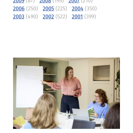
2009
(87)
2008
(195)
2007
(210)
2006
(250)
2005
(225)
2004
(350)
2003
(490)
2002
(522)
2001
(399)