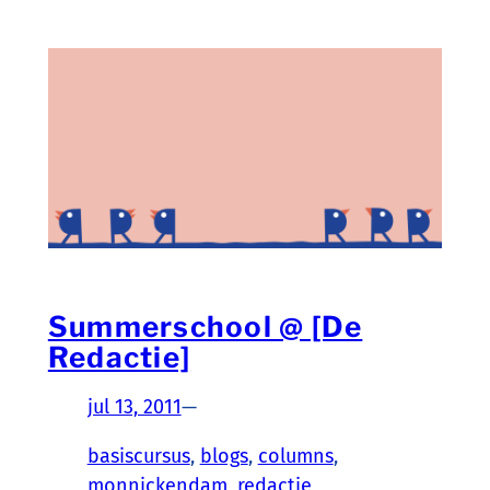
Summerschool @ [De
Redactie]
jul 13, 2011
—
basiscursus
, 
blogs
, 
columns
, 
monnickendam
, 
redactie
, 