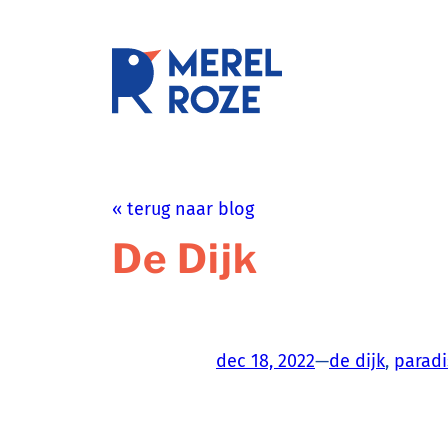
Ga
naar
de
schrijftr
inhoud
« terug naar blog
De Dijk
dec 18, 2022
—
de dijk
, 
paradi