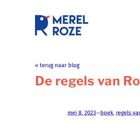
Ga
naar
de
schrijftr
inhoud
« terug naar blog
De regels van R
mei 8, 2023
—
boek
, 
regels va