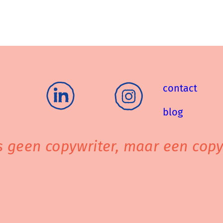
contact
blog
is geen copywriter, maar een copy