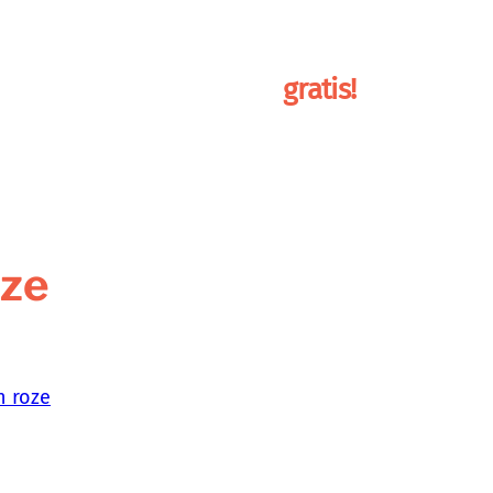
ainingen
over mij
boek
gratis!
oze
n roze