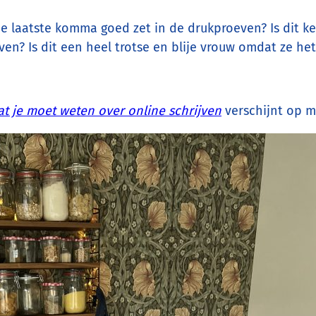
de laatste komma goed zet in de drukproeven? Is dit ke
en? Is dit een heel trotse en blije vrouw omdat ze het ‘m
at je moet weten over online schrijven
verschijnt op m