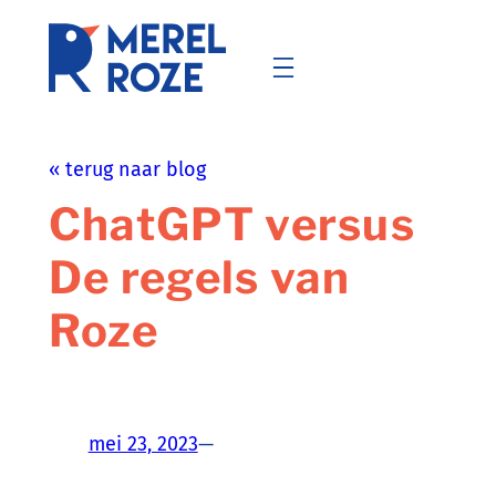
Ga
naar
de
inhoud
« terug naar blog
ChatGPT versus
De regels van
Roze
mei 23, 2023
—