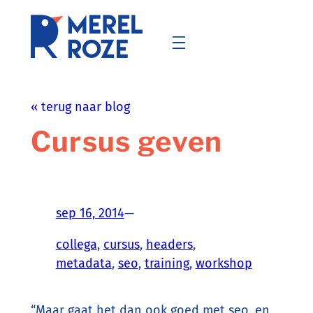
Ga
naar
de
inhoud
« terug naar blog
Cursus geven
sep 16, 2014
—
collega
, 
cursus
, 
headers
, 
metadata
, 
seo
, 
training
, 
workshop
“Maar gaat het dan ook goed met seo, en