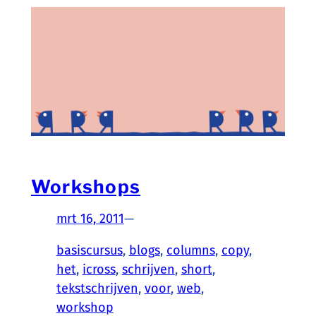
Workshops
mrt 16, 2011
—
basiscursus
, 
blogs
, 
columns
, 
copy
, 
het
, 
icross
, 
schrijven
, 
short
, 
tekstschrijven
, 
voor
, 
web
, 
workshop