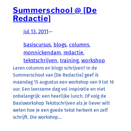
Summerschool @ [De
Redactie]
jul 13, 2011
—
basiscursus
, 
blogs
, 
columns
, 
monnickendam
, 
redactie
, 
tekstschrijven
, 
training
, 
workshop
Leren columns en blogs schrijven? In de
Summerschool van [De Redactie] geef ik
maandag 15 augustus een workshop van 9 tot 16
uur. Een leerzame dag vol inspiratie en niet
onbelangrijk: een heerlijke lunch. Of volg de
Basisworkshop Tekstschrijven als je liever wilt
weten hoe je een goede tekst herkent en zelf
schrijft. Die workshop…