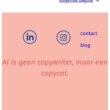
Volgende pagina
→
contact
blog
AI is geen copywriter, maar een
copycat.