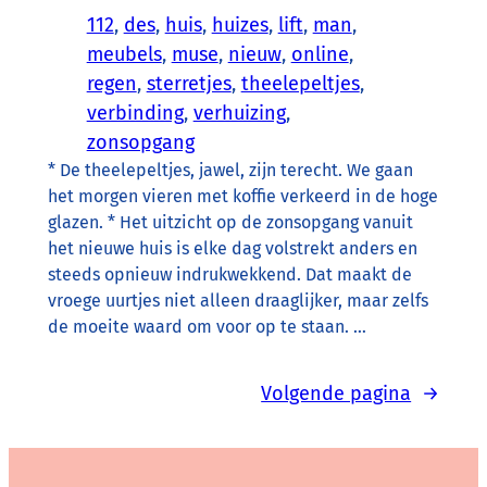
112
, 
des
, 
huis
, 
huizes
, 
lift
, 
man
, 
meubels
, 
muse
, 
nieuw
, 
online
, 
regen
, 
sterretjes
, 
theelepeltjes
, 
verbinding
, 
verhuizing
, 
zonsopgang
* De theelepeltjes, jawel, zijn terecht. We gaan
het morgen vieren met koffie verkeerd in de hoge
glazen. * Het uitzicht op de zonsopgang vanuit
het nieuwe huis is elke dag volstrekt anders en
steeds opnieuw indrukwekkend. Dat maakt de
vroege uurtjes niet alleen draaglijker, maar zelfs
de moeite waard om voor op te staan. …
Volgende pagina
→