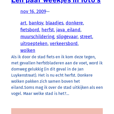
nov 16, 2009
—
art
, 
banksy
, 
blaadjes
, 
donkere
, 
fietsbord
, 
herfst
, 
java_eiland
, 
muurschildering
, 
slipgevaar
, 
street
, 
uitroepteken
, 
verkeersbord
, 
wolken
Als ik door de stad fiets en ik kom deze tegen,
met gevallen herfstbladeren aan de voet, word ik
domweg gelukkig (in dit geval in de Jan
Luykenstraat). Het is nu echt herfst. Donkere
wolken pakken zich samen boven het
eiland.Soms mag ik over de stad uitkijken als een
vogel. Maar welke stad is het?…