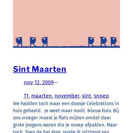
Sint Maarten
nov 12, 2009
—
11
, 
maarten
, 
november
, 
sint
, 
snoep
We hadden toch maar een doosje Celebrations in
huis gehaald. Je weet maar nooit. Nieuw huis. Bij
ons vroeger moest je flats mijden omdat daar
grote jongens waren die je snoep afpakten. Maar
toch. Toen de bel ging, rende ik uitzinnig van