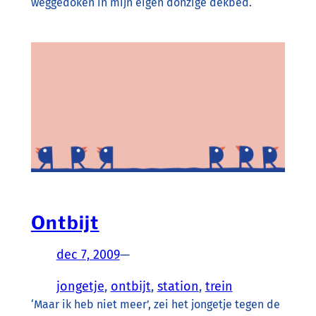
weggedoken in mijn eigen donzige dekbed.
Ontbijt
dec 7, 2009
—
jongetje
, 
ontbijt
, 
station
, 
trein
‘Maar ik heb niet meer’, zei het jongetje tegen de