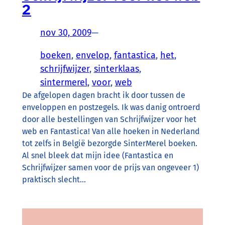
2
nov 30, 2009
—
boeken
, 
envelop
, 
fantastica
, 
het
, 
schrijfwijzer
, 
sinterklaas
, 
sintermerel
, 
voor
, 
web
De afgelopen dagen bracht ik door tussen de
enveloppen en postzegels. Ik was danig ontroerd
door alle bestellingen van Schrijfwijzer voor het
web en Fantastica! Van alle hoeken in Nederland
tot zelfs in België bezorgde SinterMerel boeken.
Al snel bleek dat mijn idee (Fantastica en
Schrijfwijzer samen voor de prijs van ongeveer 1)
praktisch slecht…