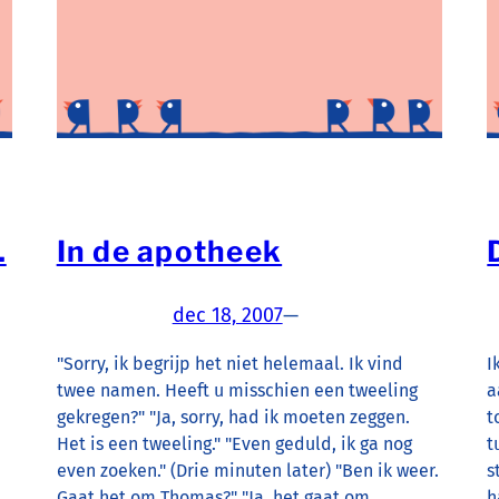
…
In de apotheek
dec 18, 2007
—
"Sorry, ik begrijp het niet helemaal. Ik vind
I
twee namen. Heeft u misschien een tweeling
a
gekregen?" "Ja, sorry, had ik moeten zeggen.
t
Het is een tweeling." "Even geduld, ik ga nog
t
even zoeken." (Drie minuten later) "Ben ik weer.
s
Gaat het om Thomas?" "Ja, het gaat om
h