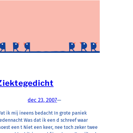
Ziektegedicht
dec 23, 2007
—
at ik mij ineens bedacht In grote paniek
edennacht Was dat ik een d schreef waar
oest een t Niet een keer, nee toch zeker twee