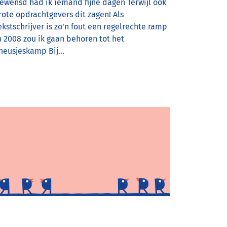
ewensd had ik iemand fijne dagen Terwijl ook
rote opdrachtgevers dit zagen! Als
ekstschrijver is zo'n fout een regelrechte ramp
n 2008 zou ik gaan behoren tot het
neusjeskamp Bij…