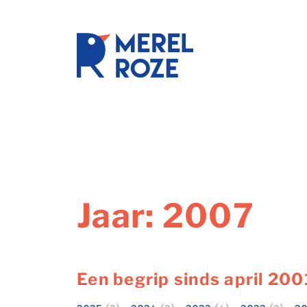
Ga
naar
de
schrijftr
inhoud
Jaar:
2007
Een begrip sinds april 200