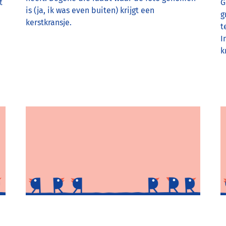
t
G
is (ja, ik was even buiten) krijgt een
g
kerstkransje.
t
I
k