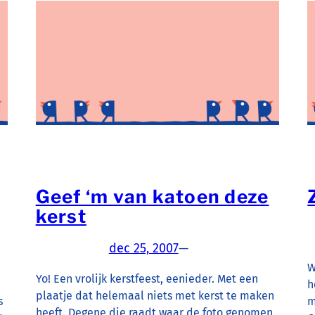
Geef ‘m van katoen deze
kerst
dec 25, 2007
—
W
Yo! Een vrolijk kerstfeest, eenieder. Met een
h
plaatje dat helemaal niets met kerst te maken
s
m
heeft. Degene die raadt waar de foto genomen