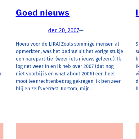
Goed nieuws
dec 20, 2007
—
Hoera voor de LIRA! Zoals sommige mensen al
S
opmerkten, was het bedrag uit het vorige stukje
s
een narepartitie (weer iets nieuws geleerd). Ik
h
log net weer in en ik heb over 2007 (dat nog
I
n
niet voorbij is en what about 2006) een heel
v
mooi leenrechtenbedrag gekregen! Ik ben zeer
d
blij en zelfs verrast. Kortom, mijn…
h