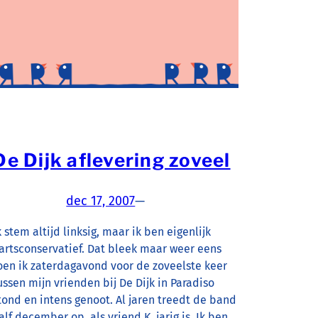
De Dijk aflevering zoveel
dec 17, 2007
—
k stem altijd linksig, maar ik ben eigenlijk
artsconservatief. Dat bleek maar weer eens
oen ik zaterdagavond voor de zoveelste keer
ussen mijn vrienden bij De Dijk in Paradiso
tond en intens genoot. Al jaren treedt de band
alf december op, als vriend K. jarig is. Ik ben