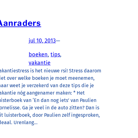
Aanraders
jul 10, 2013
—
boeken
, 
tips
, 
vakantie
akantiestress is het nieuwe rsi! Stress daarom
iet over welke boeken je moet meenemen,
aar weet je verzekerd van deze tips die je
akantie nóg aangenamer maken: * Het
uisterboek van ‘En dan nog iets’ van Paulien
ornelisse. Ga je veel in de auto zitten? Dan is
it luisterboek, door Paulien zelf ingesproken,
deaal. Urenlang…