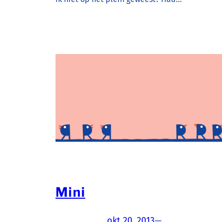
Mini
okt 20, 2013
—