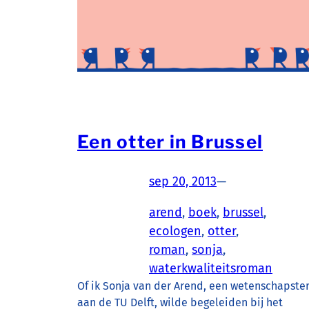
Een otter in Brussel
sep 20, 2013
—
arend
, 
boek
, 
brussel
, 
ecologen
, 
otter
, 
roman
, 
sonja
, 
waterkwaliteitsroman
Of ik Sonja van der Arend, een wetenschapste
aan de TU Delft, wilde begeleiden bij het