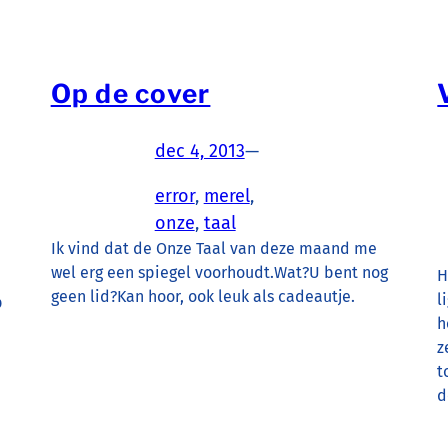
Op de cover
dec 4, 2013
—
error
, 
merel
, 
onze
, 
taal
Ik vind dat de Onze Taal van deze maand me
wel erg een spiegel voorhoudt.Wat?U bent nog
H
geen lid?Kan hoor, ook leuk als cadeautje.
l
p
h
z
t
d