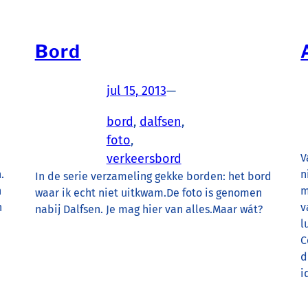
Bord
jul 15, 2013
—
bord
, 
dalfsen
, 
foto
, 
verkeersbord
V
.
n
In de serie verzameling gekke borden: het bord
n
m
waar ik echt niet uitkwam.De foto is genomen
n
v
nabij Dalfsen. Je mag hier van alles.Maar wát?
l
C
d
i