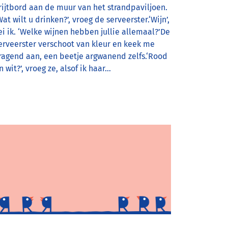
rijtbord aan de muur van het strandpaviljoen.
Wat wilt u drinken?’, vroeg de serveerster.‘Wijn’,
ei ik. ‘Welke wijnen hebben jullie allemaal?’De
erveerster verschoot van kleur en keek me
ragend aan, een beetje argwanend zelfs.‘Rood
n wit?’, vroeg ze, alsof ik haar…