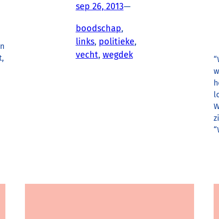
sep 26, 2013
—
boodschap
, 
links
, 
politieke
, 
jn
vecht
, 
wegdek
t,
“
w
h
l
W
z
“