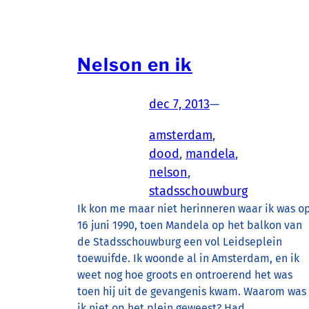
Nelson en ik
dec 7, 2013
—
amsterdam
, 
dood
, 
mandela
, 
nelson
, 
stadsschouwburg
Ik kon me maar niet herinneren waar ik was o
16 juni 1990, toen Mandela op het balkon van
de Stadsschouwburg een vol Leidseplein
toewuifde. Ik woonde al in Amsterdam, en ik
weet nog hoe groots en ontroerend het was
toen hij uit de gevangenis kwam. Waarom was
ik niet op het plein geweest? Had…