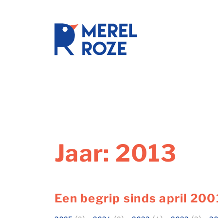
Ga
naar
de
schrijftr
inhoud
Jaar:
2013
Een begrip sinds april 200