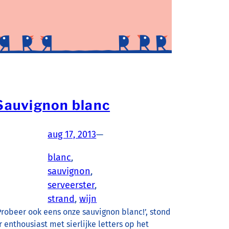
Sauvignon blanc
aug 17, 2013
—
blanc
, 
sauvignon
, 
serveerster
, 
strand
, 
wijn
Probeer ook eens onze sauvignon blanc!’, stond
r enthousiast met sierlijke letters op het