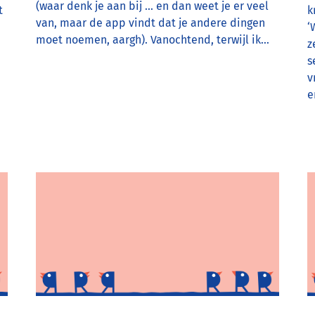
(waar denk je aan bij … en dan weet je er veel
t
k
van, maar de app vindt dat je andere dingen
‘
moet noemen, aargh). Vanochtend, terwijl ik…
z
s
v
e