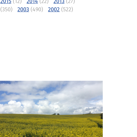
2015
(12)
2014
(22)
2013
(27)
(350)
2003
(490)
2002
(522)