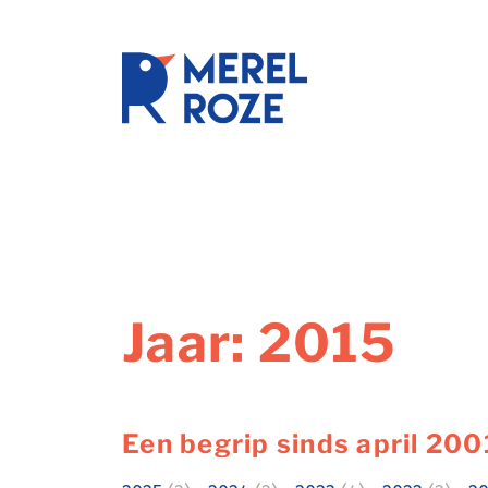
Ga
naar
de
schrijftr
inhoud
Jaar:
2015
Een begrip sinds april 200