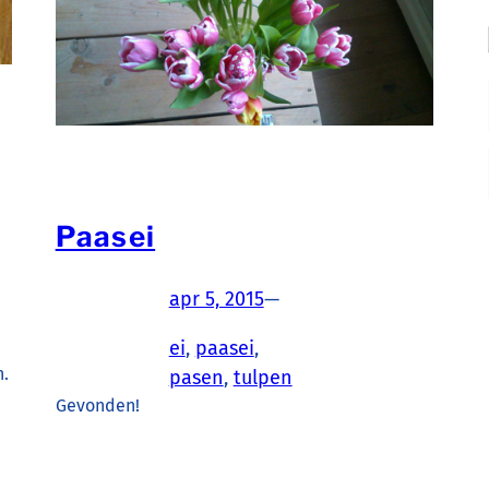
Paasei
apr 5, 2015
—
ei
, 
paasei
, 
n.
pasen
, 
tulpen
Gevonden!