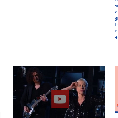
v
d
g
l
n
e