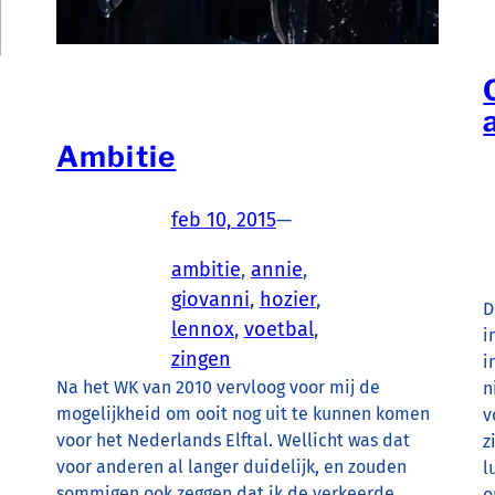
Ambitie
feb 10, 2015
—
ambitie
, 
annie
, 
giovanni
, 
hozier
, 
D
lennox
, 
voetbal
, 
i
zingen
i
Na het WK van 2010 vervloog voor mij de
n
mogelijkheid om ooit nog uit te kunnen komen
v
voor het Nederlands Elftal. Wellicht was dat
z
voor anderen al langer duidelijk, en zouden
l
sommigen ook zeggen dat ik de verkeerde
o