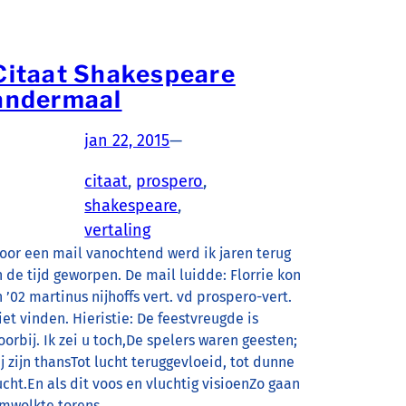
Citaat Shakespeare
andermaal
jan 22, 2015
—
citaat
, 
prospero
, 
shakespeare
, 
vertaling
oor een mail vanochtend werd ik jaren terug
n de tijd geworpen. De mail luidde: Florrie kon
n ’02 martinus nijhoffs vert. vd prospero-vert.
iet vinden. Hieristie: De feestvreugde is
oorbij. Ik zei u toch,De spelers waren geesten;
ij zijn thansTot lucht teruggevloeid, tot dunne
ucht.En als dit voos en vluchtig visioenZo gaan
mwolkte torens,…