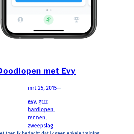
Doodlopen met Evy
mrt 25, 2015
—
evy
, 
grrr
, 
hardlopen
, 
rennen
, 
zweepslag
et toen ik bedacht dat ik geen enkele training