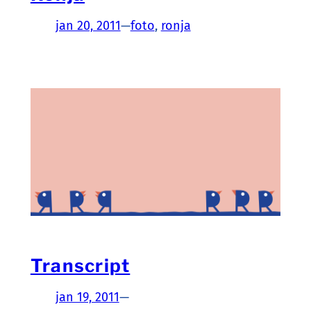
jan 20, 2011
—
foto
, 
ronja
Transcript
jan 19, 2011
—