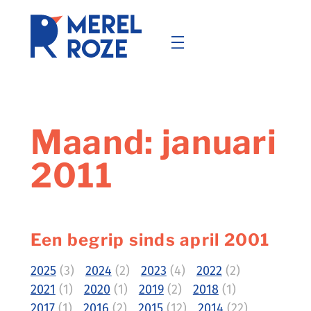
Ga
naar
de
inhoud
Maand:
januari
2011
Een begrip sinds april 2001
2025
(3)
2024
(2)
2023
(4)
2022
(2)
2021
(1)
2020
(1)
2019
(2)
2018
(1)
2017
(1)
2016
(2)
2015
(12)
2014
(22)