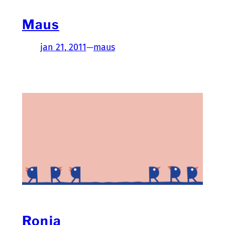
Maus
jan 21, 2011
—
maus
Ronja