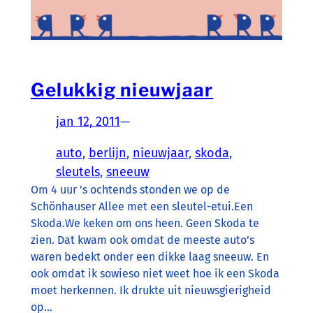
Gelukkig nieuwjaar
jan 12, 2011
—
auto
, 
berlijn
, 
nieuwjaar
, 
skoda
, 
sleutels
, 
sneeuw
Om 4 uur ’s ochtends stonden we op de
Schönhauser Allee met een sleutel-etui.Een
Skoda.We keken om ons heen. Geen Skoda te
zien. Dat kwam ook omdat de meeste auto’s
waren bedekt onder een dikke laag sneeuw. En
ook omdat ik sowieso niet weet hoe ik een Skoda
moet herkennen. Ik drukte uit nieuwsgierigheid
op…