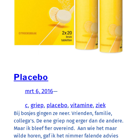
Placebo
mrt 6, 2016
—
c
, 
griep
, 
placebo
, 
vitamine
, 
ziek
Bij bosjes gingen ze neer. Vrienden, familie,
collega’s. De ene griep nog erger dan de andere.
Maar ik bleef fier overeind. Aan wie het maar
wilde horen, gaf ik het nimmer falende advies