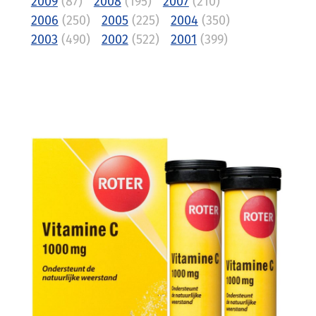
2009
(87)
2008
(195)
2007
(210)
2006
(250)
2005
(225)
2004
(350)
2003
(490)
2002
(522)
2001
(399)