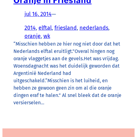
Oranje in Friesland
jul 16, 2014
—
2014
, 
elftal
, 
friesland
, 
nederlands
, 
oranje
, 
wk
“Misschien hebben ze hier nog niet door dat het
Nederlands elftal eruitligt.”Overal hingen nog
oranje vlaggetjes aan de gevels.Het was vrijdag.
Woensdagnacht was het duidelijk geworden dat
Argentinië Nederland had
uitgeschakeld.“Misschien is het luiheid, en
hebben ze gewoon geen zin om al die oranje
dingen eraf te halen.” Al snel bleek dat de oranje
versierselen…