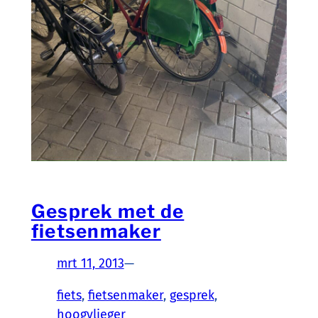
Gesprek met de
fietsenmaker
mrt 11, 2013
—
fiets
, 
fietsenmaker
, 
gesprek
, 
hoogvlieger