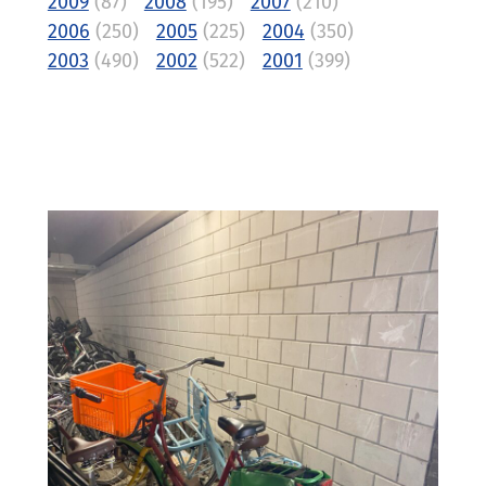
2009
(87)
2008
(195)
2007
(210)
2006
(250)
2005
(225)
2004
(350)
2003
(490)
2002
(522)
2001
(399)