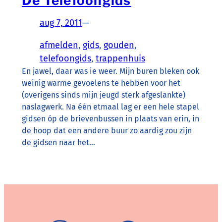
De Telefoongids
aug 7, 2011
—
afmelden
, 
gids
, 
gouden
, 
telefoongids
, 
trappenhuis
En jawel, daar was ie weer. Mijn buren bleken ook
weinig warme gevoelens te hebben voor het
(overigens sinds mijn jeugd sterk afgeslankte)
naslagwerk. Na één etmaal lag er een hele stapel
gidsen óp de brievenbussen in plaats van erin, in
de hoop dat een andere buur zo aardig zou zijn
de gidsen naar het…