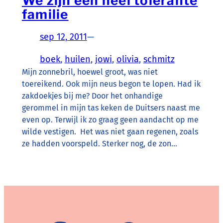
We zijn een heel tolerante
familie
sep 12, 2011
—
boek
, 
huilen
, 
jowi
, 
olivia
, 
schmitz
Mijn zonnebril, hoewel groot, was niet
toereikend. Ook mijn neus begon te lopen. Had ik
zakdoekjes bij me? Door het onhandige
gerommel in mijn tas keken de Duitsers naast me
even op. Terwijl ik zo graag geen aandacht op me
wilde vestigen. Het was niet gaan regenen, zoals
ze hadden voorspeld. Sterker nog, de zon…