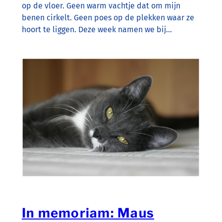
op de vloer. Geen warm vachtje dat om mijn
benen cirkelt. Geen poes op de plekken waar ze
hoort te liggen. Deze week namen we bij…
In memoriam: Maus