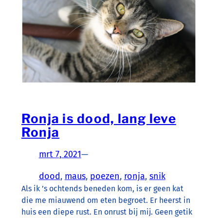
Ronja is dood, lang leve
Ronja
mrt 7, 2021
—
dood
, 
maus
, 
poezen
, 
ronja
, 
snik
Als ik ’s ochtends beneden kom, is er geen kat
die me miauwend om eten begroet. Er heerst in
huis een diepe rust. En onrust bij mij. Geen getik