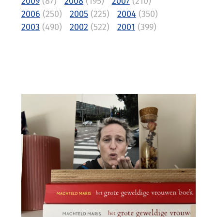
2009
(87)
2008
(195)
2007
(210)
2006
(250)
2005
(225)
2004
(350)
2003
(490)
2002
(522)
2001
(399)