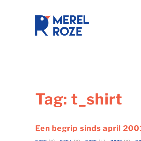
Ga
naar
de
schrijftr
inhoud
Tag:
t_shirt
Een begrip sinds april 200