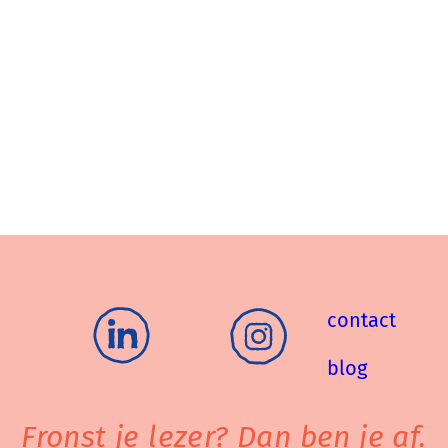
contact
blog
Fronst je lezer? Dan ben je af.