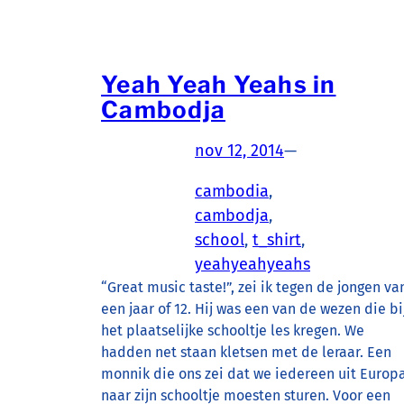
Yeah Yeah Yeahs in
Cambodja
nov 12, 2014
—
cambodia
, 
cambodja
, 
school
, 
t_shirt
, 
yeahyeahyeahs
“Great music taste!”, zei ik tegen de jongen va
een jaar of 12. Hij was een van de wezen die bi
het plaatselijke schooltje les kregen. We
hadden net staan kletsen met de leraar. Een
monnik die ons zei dat we iedereen uit Europ
naar zijn schooltje moesten sturen. Voor een