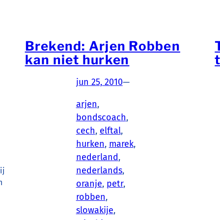
Brekend: Arjen Robben
kan niet hurken
jun 25, 2010
—
arjen
, 
bondscoach
, 
cech
, 
elftal
, 
hurken
, 
marek
, 
nederland
, 
nederlands
, 
ij
n
oranje
, 
petr
, 
robben
, 
slowakije
, 