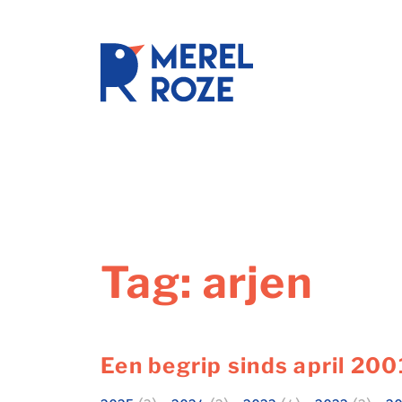
Ga
naar
de
schrijftr
inhoud
Tag:
arjen
Een begrip sinds april 200