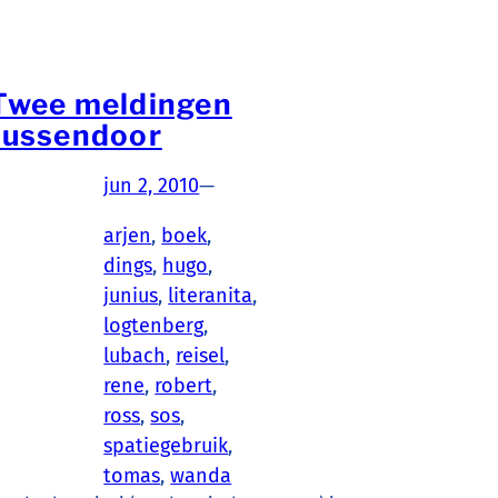
Twee meldingen
tussendoor
jun 2, 2010
—
arjen
, 
boek
, 
dings
, 
hugo
, 
junius
, 
literanita
, 
logtenberg
, 
lubach
, 
reisel
, 
rene
, 
robert
, 
ross
, 
sos
, 
spatiegebruik
, 
tomas
, 
wanda