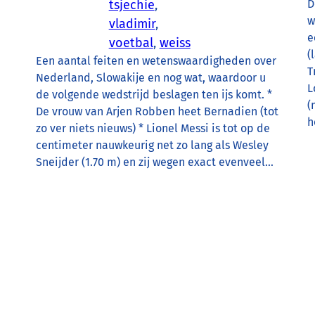
tsjechie
, 
D
w
vladimir
, 
e
voetbal
, 
weiss
(
Een aantal feiten en wetenswaardigheden over
T
Nederland, Slowakije en nog wat, waardoor u
L
de volgende wedstrijd beslagen ten ijs komt. *
(
De vrouw van Arjen Robben heet Bernadien (tot
h
zo ver niets nieuws) * Lionel Messi is tot op de
centimeter nauwkeurig net zo lang als Wesley
Sneijder (1.70 m) en zij wegen exact evenveel…