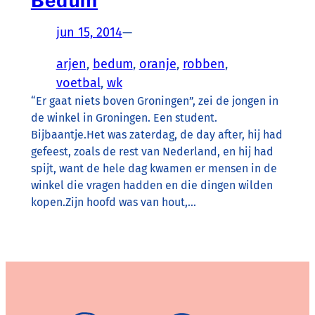
Bedum
jun 15, 2014
—
arjen
, 
bedum
, 
oranje
, 
robben
, 
voetbal
, 
wk
“Er gaat niets boven Groningen”, zei de jongen in
de winkel in Groningen. Een student.
Bijbaantje.Het was zaterdag, de day after, hij had
gefeest, zoals de rest van Nederland, en hij had
spijt, want de hele dag kwamen er mensen in de
winkel die vragen hadden en die dingen wilden
kopen.Zijn hoofd was van hout,…