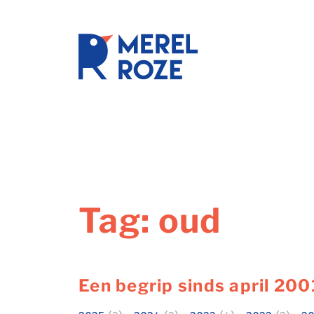
Ga
naar
de
schrijftr
inhoud
Tag:
oud
Een begrip sinds april 200