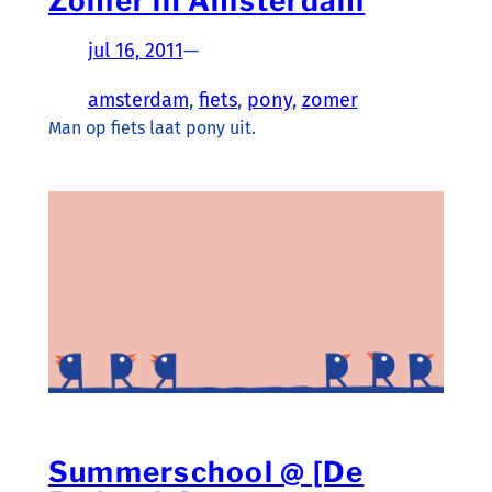
Zomer in Amsterdam
jul 16, 2011
—
amsterdam
, 
fiets
, 
pony
, 
zomer
Man op fiets laat pony uit.
Summerschool @ [De