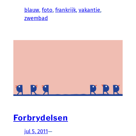
blauw
, 
foto
, 
frankrijk
, 
vakantie
, 
zwembad
Forbrydelsen
jul 5, 2011
—