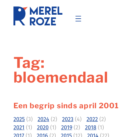
Ga
naar
de
inhoud
Tag:
bloemendaal
Een begrip sinds april 2001
2025
(3)
2024
(2)
2023
(4)
2022
(2)
2021
(1)
2020
(1)
2019
(2)
2018
(1)
2017
(1)
2016
(2)
2015
(12)
2014
(22)