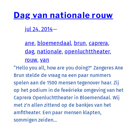
Dag van nationale rouw
jul 24, 2014
—
ane
, 
bloemendaal
, 
brun
, 
caprera
, 
dag
, 
nationale
, 
openluchttheater
, 
rouw
, 
van
“Hello you all, how are you doing?” Zangeres Ane
Brun stelde de vraag na een paar nummers
spelen aan de 1500 mensen tegenover haar. Zij
op het podium in de feeërieke omgeving van het
Caprera Openluchttheater in Bloemendaal. Wij
met z’n allen zittend op de bankjes van het
amfitheater. Een paar mensen klapten,
sommigen zeiden…