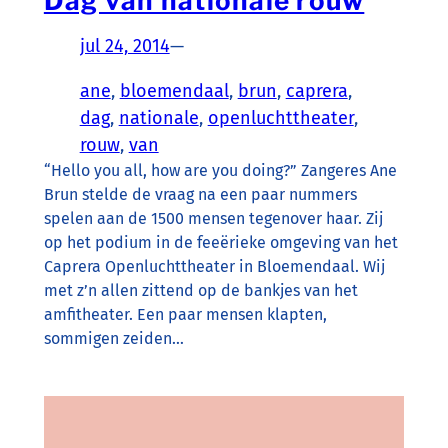
Dag van nationale rouw
jul 24, 2014
—
ane
, 
bloemendaal
, 
brun
, 
caprera
, 
dag
, 
nationale
, 
openluchttheater
, 
rouw
, 
van
“Hello you all, how are you doing?” Zangeres Ane
Brun stelde de vraag na een paar nummers
spelen aan de 1500 mensen tegenover haar. Zij
op het podium in de feeërieke omgeving van het
Caprera Openluchttheater in Bloemendaal. Wij
met z’n allen zittend op de bankjes van het
amfitheater. Een paar mensen klapten,
sommigen zeiden…