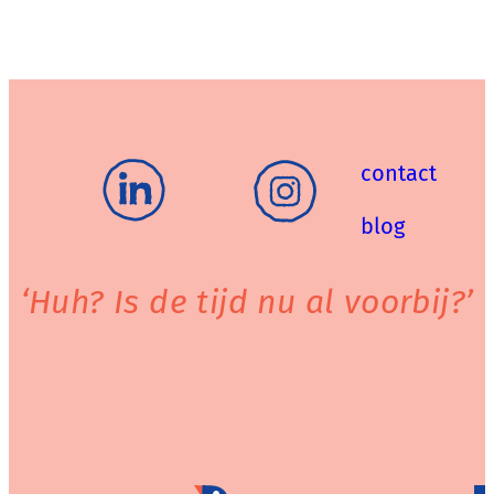
contact
blog
‘Huh? Is de tijd nu al voorbij?’