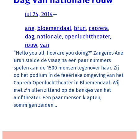
Dag van nationale rouw
jul 24, 2014
—
ane
, 
bloemendaal
, 
brun
, 
caprera
, 
dag
, 
nationale
, 
openluchttheater
, 
rouw
, 
van
“Hello you all, how are you doing?” Zangeres Ane
Brun stelde de vraag na een paar nummers
spelen aan de 1500 mensen tegenover haar. Zij
op het podium in de feeërieke omgeving van het
Caprera Openluchttheater in Bloemendaal. Wij
met z’n allen zittend op de bankjes van het
amfitheater. Een paar mensen klapten,
sommigen zeiden…